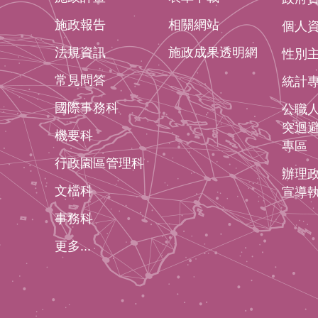
施政報告
相關網站
個人
法規資訊
施政成果透明網
性別
常見問答
統計
國際事務科
公職
突迴
機要科
專區
行政園區管理科
辦理
文檔科
宣導
事務科
更多...