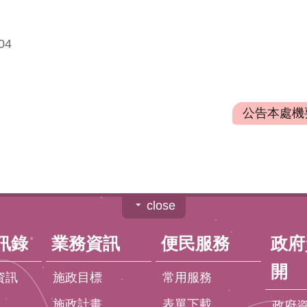
04
公告本處機要
close
訊錄
業務資訊
便民服務
政府
開
資訊
施政目標
常用服務
施政計畫
表單下載
政府