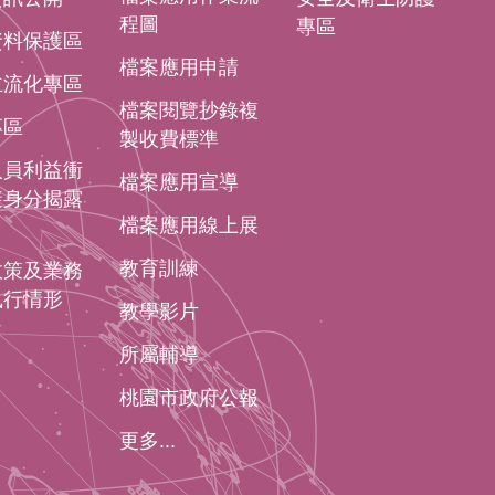
程圖
專區
資料保護區
檔案應用申請
主流化專區
檔案閱覽抄錄複
專區
製收費標準
人員利益衝
檔案應用宣導
避身分揭露
檔案應用線上展
教育訓練
政策及業務
執行情形
教學影片
所屬輔導
桃園市政府公報
更多...