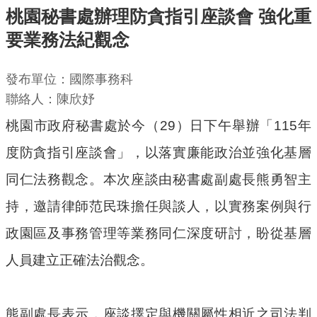
桃園秘書處辦理防貪指引座談會 強化重
機
要業務法紀觀念
關
通
發布單位：國際事務科
訊
聯絡人：陳欣妤
錄
桃園市政府秘書處於今（29）日下午舉辦「115年
業
務
度防貪指引座談會」，以落實廉能政治並強化基層
資
同仁法務觀念。本次座談由秘書處副處長熊勇智主
訊
持，邀請律師范民珠擔任與談人，以實務案例與行
便
政園區及事務管理等業務同仁深度研討，盼從基層
民
服
人員建立正確法治觀念。
務
政
熊副處長表示，座談擇定與機關屬性相近之司法判