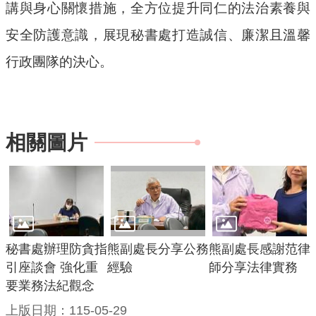
信
講與身心關懷措施，全方位提升同仁的法治素養與
箱
安全防護意識，展現秘書處打造誠信、廉潔且溫馨
桃
行政團隊的決心。
園
市
政
府
相關圖片
隱
私
權
政
策
秘書處辦理防貪指
熊副處長分享公務
熊副處長感謝范律
網
引座談會 強化重
經驗
師分享法律實務
站
要業務法紀觀念
安
上版日期：115-05-29