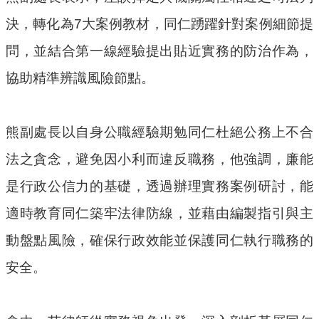
府
決，轉化為7大案例教材，同仁踴躍針對案例細節提
資
訊
問，並結合第一線經驗提出貼近實務的防治作為，
公
協助精準辨識風險節點。
開
檔
案
熊副處長以自身公職經驗期勉同仁杜絕公務上不合
應
法之貪念，避免因小利而違反職務，他強調，廉能
用
是行政公信力的基礎，透過辦理實務案例研討，能
安
適時教育同仁築牢法律防線，並藉由編製指引與主
全
及
動盤點風險，確保行政效能並保護同仁執行職務的
衛
安全。
生
防
護