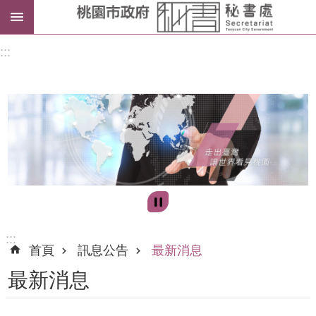
進
:::
階
搜
尋
訊
息
公
告
:::
首頁
訊息公告
最新消息
認
最新消息
識
我
們