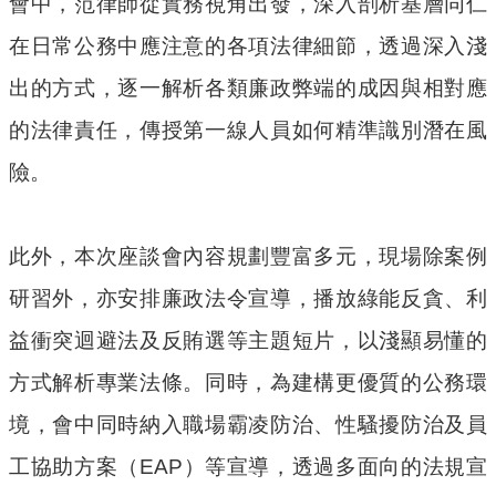
會中，范律師從實務視角出發，深入剖析基層同仁
專
區
在日常公務中應注意的各項法律細節，透過深入淺
出的方式，逐一解析各類廉政弊端的成因與相對應
姊
妹
的法律責任，傳授第一線人員如何精準識別潛在風
市
險。
回
首
此外，本次座談會內容規劃豐富多元，現場除案例
頁
研習外，亦安排廉政法令宣導，播放綠能反貪、利
網
益衝突迴避法及反賄選等主題短片，以淺顯易懂的
站
導
方式解析專業法條。同時，為建構更優質的公務環
覽
境，會中同時納入職場霸凌防治、性騷擾防治及員
意
工協助方案（EAP）等宣導，透過多面向的法規宣
見