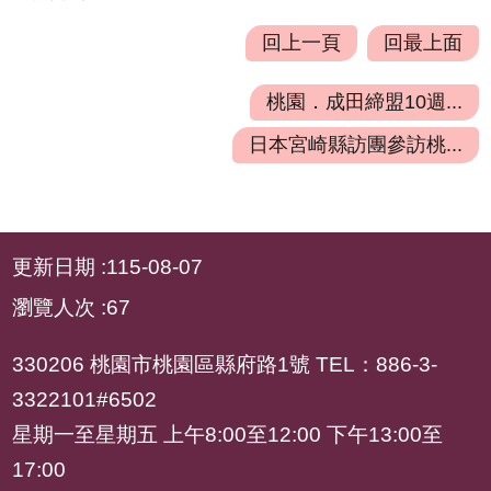
全
政
回上一頁
回最上面
策
桃園．成田締盟10週...
政
府
日本宮崎縣訪團參訪桃...
網
站
資
:::
料
更新日期
115-08-07
開
瀏覽人次
67
放
宣
330206 桃園市桃園區縣府路1號 TEL：886-3-
告
3322101#6502
星期一至星期五 上午8:00至12:00 下午13:00至
17:00