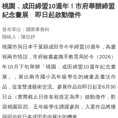
桃園．成田締盟10週年！市府舉辦締盟
機
紀念畫展 即日起啟動徵件
關
通
發布單位：國際事務科
訊
聯絡人：陳欣妤
錄
桃園市與日本千葉縣成田市今年締盟10週年，為慶
業
務
祝兩市情誼，市府秘書處攜手教育局於今（2026）
資
年10月下旬舉辦「桃園．成田締盟10週年紀念畫
訊
展」，展出兩市國小高年級學生的繪畫及書法作
便
品，促進雙邊藝術交流。參展作品自即日起至6月30
民
服
日止（實際截止日依各校規定為準）啟動徵件，歡
務
迎桃園區四、五年級學生踴躍參與，入選作品將獲
政
得同步於日本成田市內展出的機會。