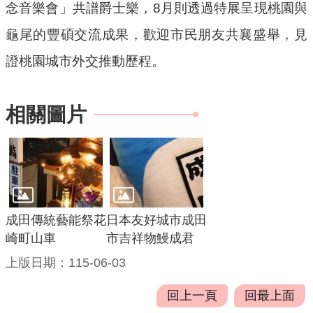
信
念音樂會」共譜爵士樂，8月則透過特展呈現桃園與
箱
龜尾的豐碩交流成果，歡迎市民朋友共襄盛舉，見
桃
證桃園城市外交推動歷程。
園
市
政
相關圖片
府
隱
私
權
政
成田傳統藝能祭花
日本友好城市成田
策
崎町山車
市吉祥物鰻成君
上版日期：115-06-03
網
站
回上一頁
回最上面
安