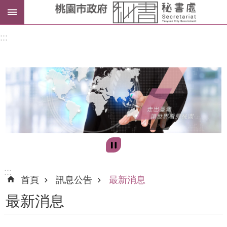
進
:::
階
搜
尋
訊
息
公
告
:::
首頁
訊息公告
最新消息
認
最新消息
識
我
們