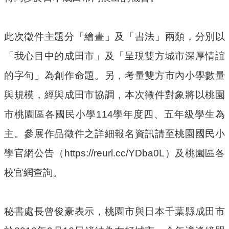
府
資
訊
此次徵件主題分「繪畫」及「書法」兩類，分別以
公
「我心目中的成田市」及「呈現雙方城市深厚情誼
開
的字句」為創作命題。另，考量雙方市內小學數量
檔
案
與規模，經與成田市協調，本次徵件對象將以桃園
應
市桃園區各國民小學114學年度四、五年級學生為
用
主。參展作品徵件之詳細報名資訊請至桃園國民小
安
學官網公告（https://reurl.cc/YDba0L）及桃園區各
全
及
校官網查詢。
衛
生
防
秘書處長曾俊豪表示，桃園市與日本千葉縣成田市
護