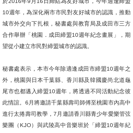
於2016年9月16日締結為友好城市，今年適逢締盟
專
區
10週年，為深化兩市市民對友好城市的認識，推動
城市外交向下扎根，秘書處與教育局及成田市三方
姊
妹
合作舉辦「桃園．成田締盟10週年紀念畫展」，期
市
望從小建立市民對締盟城市的認識。
回
首
秘書處表示，本市今年除適逢成田市締盟10週年之
頁
外，桃園與日本千葉縣、香川縣及韓國慶尚北道龜
網
尾市也都邁入締盟10週年，將透過不同活動紀念彼
站
導
此情誼。6月將邀請千葉縣壽司師傅至桃園市內高中
覽
進行太捲壽司教學，7月邀請香川縣青少年愛樂管弦
意
樂團（KJO）與武陵高中音樂班於「締盟10週年紀
見