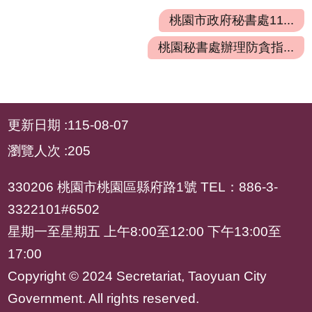
全
桃園市政府秘書處11...
政
策
桃園秘書處辦理防貪指...
政
府
網
:::
更新日期
115-08-07
站
資
瀏覽人次
205
料
開
330206 桃園市桃園區縣府路1號 TEL：886-3-
放
3322101#6502
宣
星期一至星期五 上午8:00至12:00 下午13:00至
告
17:00
Copyright © 2024 Secretariat, Taoyuan City
Government. All rights reserved.