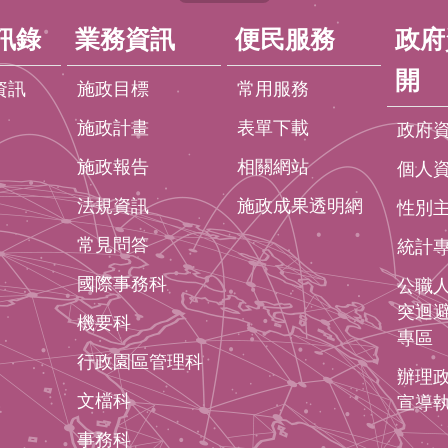
訊錄
業務資訊
便民服務
政府
開
資訊
施政目標
常用服務
施政計畫
表單下載
政府
施政報告
相關網站
個人
法規資訊
施政成果透明網
性別
常見問答
統計
國際事務科
公職
突迴
機要科
專區
行政園區管理科
辦理
文檔科
宣導
事務科