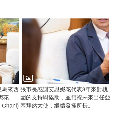
見馬來西
張市長感謝艾思妮花代表3年來對桃
妮花
園的支持與協助，並預祝未來出任亞
l Ghani)
塞拜然大使，繼續發揮所長。