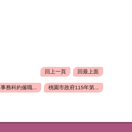
回上一頁
回最上面
事務科約僱職...
桃園市政府115年第...