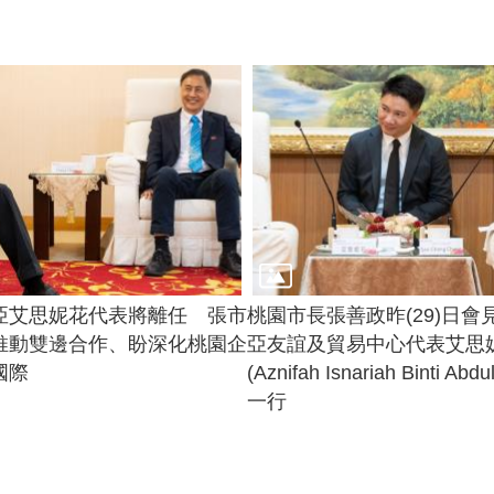
亞艾思妮花代表將離任 張市
桃園市長張善政昨(29)日會
推動雙邊合作、盼深化桃園企
亞友誼及貿易中心代表艾思
國際
(Aznifah Isnariah Binti Abdu
一行