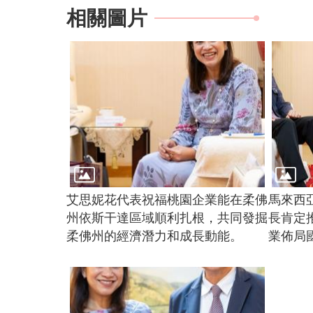
相關圖片
艾思妮花代表祝福桃園企業能在柔佛
馬來西
州依斯干達區域順利扎根，共同發掘
長肯定
柔佛州的經濟潛力和成長動能。
業佈局