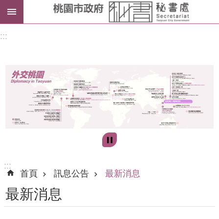
進
:::
階
搜
尋
訊
息
公
告
:::
首頁
訊息公告
最新消息
認
最新消息
識
我
們