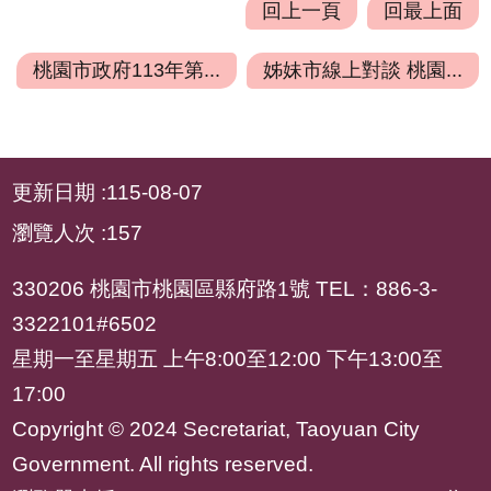
府
回上一頁
回最上面
資
訊
桃園市政府113年第...
姊妹市線上對談 桃園...
公
開
:::
檔
更新日期
115-08-07
案
應
瀏覽人次
157
用
330206 桃園市桃園區縣府路1號 TEL：886-3-
安
3322101#6502
全
星期一至星期五 上午8:00至12:00 下午13:00至
及
衛
17:00
生
Copyright © 2024 Secretariat, Taoyuan City
防
Government. All rights reserved.
護