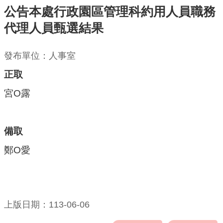
公告本處行政園區管理科約用人員職務
機
代理人員甄選結果
關
通
發布單位：人事室
訊
錄
正取
宮O露
業
務
資
備取
訊
鄭O愛
便
民
服
務
上版日期：113-06-06
政