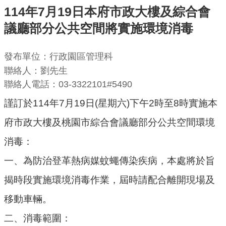
114年7月19日本府市政大樓及綜合會
機
議廳部分公共空間將實施環境消毒
關
通
發布單位：行政園區管理科
訊
聯絡人：劉先生
錄
聯絡人電話：03-3322101#5490
業
謹訂於114年7月19日(星期六)下午2時至8時實施本
務
資
府市政大樓及桃園市綜合會議廳部分公共空間環境
訊
消毒：
便
一、為防治登革熱病媒蚊蠅傳染疾病，本處將於旨
民
揭時段實施環境消毒作業，屆時請配合離開現場及
服
務
移動車輛。
政
二、消毒範圍：