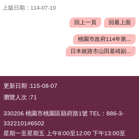
專
上版日期：114-07-10
區
回上一頁
回最上面
姊
妹
桃園市政府114年第...
市
日本姬路市山田基靖副...
回
首
頁
:::
更新日期
115-08-07
網
站
瀏覽人次
71
導
覽
330206 桃園市桃園區縣府路1號 TEL：886-3-
3322101#6502
意
星期一至星期五 上午8:00至12:00 下午13:00至
見