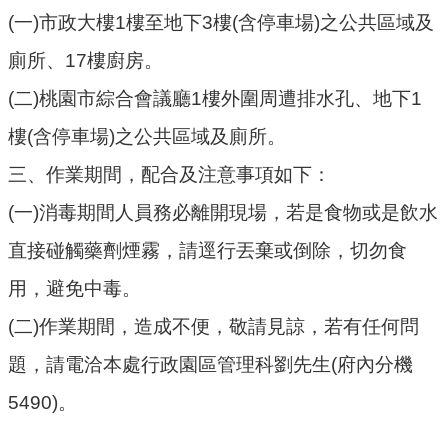
府
(一)市政大樓1樓至地下3樓(含停車場)之公共區域及
資
廁所、17樓廚房。
訊
公
(二)桃園市綜合會議廳1樓外圍周遭排水孔、地下1
開
樓(含停車場)之公共區域及廁所。
檔
三、作業期間，配合及注意事項如下：
案
應
(一)消毒期間人員務必離開現場，若是食物或是飲水
用
直接碰觸藥劑煙霧，請逕行丟棄或倒除，切勿食
安
用，避免中毒。
全
(二)作業期間，造成不便，敬請見諒，若有任何問
及
衛
題，請電洽本處行政園區管理科劉先生(府內分機
生
5490)。
防
護