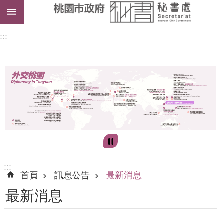
進
:::
階
搜
尋
訊
息
公
告
:::
首頁
訊息公告
最新消息
認
最新消息
識
我
們