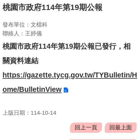
桃園市政府114年第19期公報
機
關
發布單位：文檔科
通
聯絡人：王婷儀
訊
錄
桃園市政府114年第19期公報已發行，相
業
關資料連結
務
https://gazette.tycg.gov.tw/TYBulletin/H
資
訊
ome/BulletinView
便
民
服
上版日期：114-10-14
務
回上一頁
回最上面
政