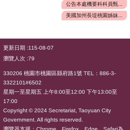
府
公告本處機要科科員甄...
資
美國加州長堤桃園姊妹...
訊
公
開
:::
檔
更新日期
115-08-07
案
瀏覽人次
79
應
用
330206 桃園市桃園區縣府路1號 TEL：886-3-
安
3322101#6502
全
星期一至星期五 上午8:00至12:00 下午13:00至
及
17:00
衛
生
Copyright © 2024 Secretariat, Taoyuan City
防
Government. All rights reserved.
護
瀏覽器支援：Chrome、Firefox、Edge、Safari為