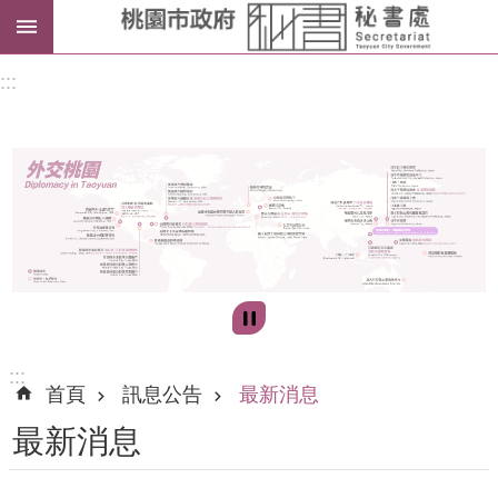
進
:::
階
搜
尋
訊
息
公
告
:::
首頁
訊息公告
最新消息
認
最新消息
識
我
們