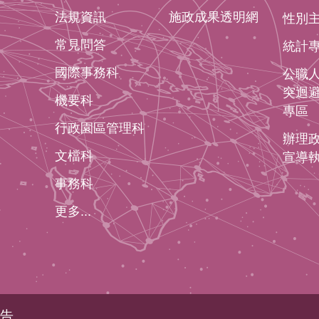
法規資訊
施政成果透明網
性別
常見問答
統計
國際事務科
公職
突迴
機要科
專區
行政園區管理科
辦理
文檔科
宣導
事務科
更多...
告