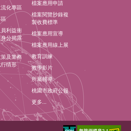
檔案應用申請
主流化專區
檔案閱覽抄錄複
專區
製收費標準
人員利益衝
檔案應用宣導
避身分揭露
檔案應用線上展
教育訓練
政策及業務
執行情形
教學影片
所屬輔導
桃園市政府公報
更多...