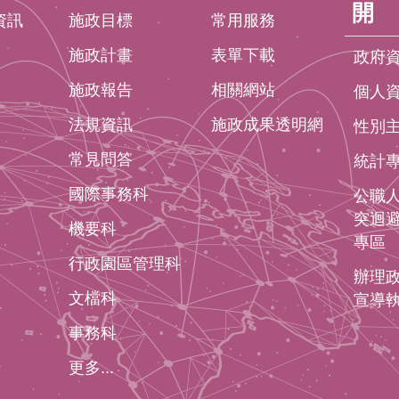
開
資訊
施政目標
常用服務
施政計畫
表單下載
政府
施政報告
相關網站
個人
法規資訊
施政成果透明網
性別
常見問答
統計
國際事務科
公職
突迴
機要科
專區
行政園區管理科
辦理
文檔科
宣導
事務科
更多...