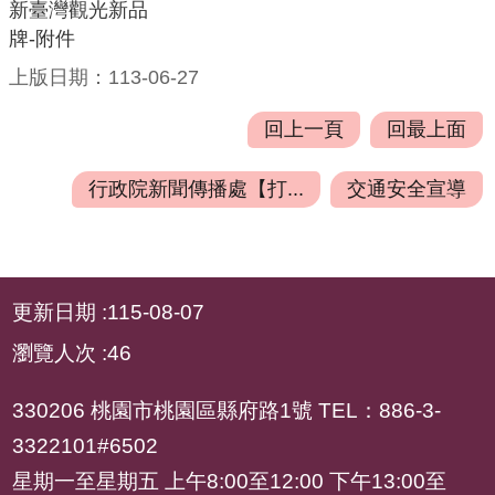
府
新臺灣觀光新品
資
牌-附件
訊
上版日期：113-06-27
公
開
回上一頁
回最上面
檔
行政院新聞傳播處【打...
交通安全宣導
案
應
用
:::
安
更新日期
115-08-07
全
瀏覽人次
46
及
衛
330206 桃園市桃園區縣府路1號 TEL：886-3-
生
3322101#6502
防
護
星期一至星期五 上午8:00至12:00 下午13:00至