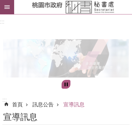
進
:::
階
搜
尋
訊
息
公
告
:::
首頁
訊息公告
宣導訊息
認
宣導訊息
識
我
們