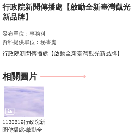
行政院新聞傳播處【啟動全新臺灣觀光
機
新品牌】
關
通
發布單位：事務科
訊
資料提供單位：秘書處
錄
行政院新聞傳播處【啟動全新臺灣觀光新品牌】
業
務
資
相關圖片
訊
便
民
服
務
1130619行政院新
政
聞傳播處-啟動全