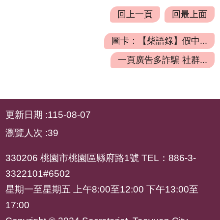
府
回上一頁
回最上面
資
訊
圖卡：【柴語錄】假中...
公
開
一頁廣告多詐騙 社群...
檔
案
應
:::
更新日期
115-08-07
用
瀏覽人次
39
安
全
330206 桃園市桃園區縣府路1號 TEL：886-3-
及
3322101#6502
衛
生
星期一至星期五 上午8:00至12:00 下午13:00至
防
17:00
護