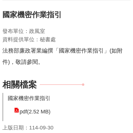
機
國家機密作業指引
關
通
發布單位：政風室
訊
資料提供單位：秘書處
錄
法務部廉政署業編撰「國家機密作業指引」(如附
業
件)，敬請參閱。
務
資
訊
相關檔案
便
國家機密作業指引
民
服
pdf(2.52 MB)
務
政
上版日期：114-09-30