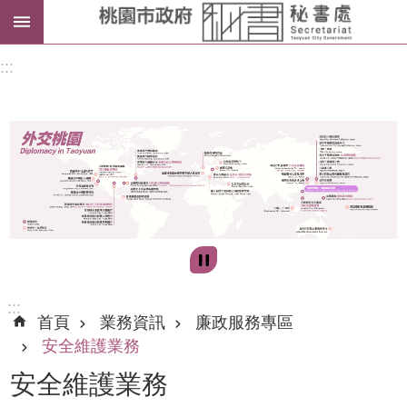
進
:::
階
搜
尋
訊
息
公
告
:::
首頁
業務資訊
廉政服務專區
認
安全維護業務
識
安全維護業務
我
們