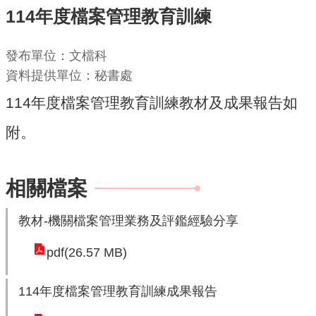
114年度檔案管理教育訓練
機
關
發布單位：文檔科
通
資料提供單位：秘書處
訊
114年度檔案管理教育訓練教材及成果報告如
錄
附。
業
務
資
相關檔案
訊
便
教材-機關檔案管理業務及評鑑經驗分享
民
pdf(26.57 MB)
服
務
114年度檔案管理教育訓練成果報告
政