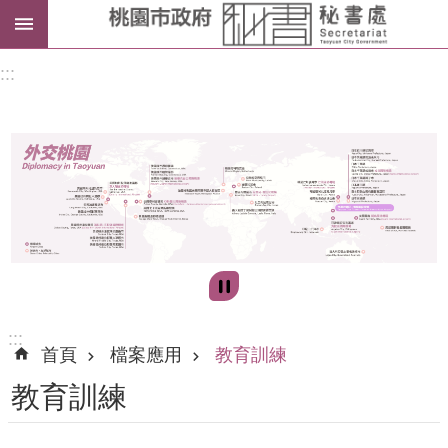
進
:::
階
搜
尋
訊
息
公
告
:::
首頁
檔案應用
教育訓練
認
教育訓練
識
我
們