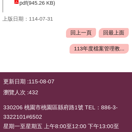
府
pdf(945.26 KB)
資
訊
上版日期：114-07-31
公
回上一頁
回最上面
開
檔
113年度檔案管理教...
案
應
用
:::
更新日期
115-08-07
安
全
瀏覽人次
432
及
衛
330206 桃園市桃園區縣府路1號 TEL：886-3-
生
3322101#6502
防
星期一至星期五 上午8:00至12:00 下午13:00至
護