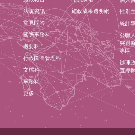
個人
法規資訊
施政成果透明網
性別
常見問答
統計
國際事務科
公職
突迴
機要科
專區
行政園區管理科
辦理
文檔科
宣導
事務科
更多...