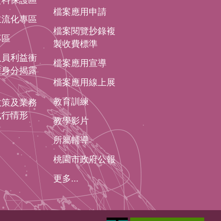
資料保護區
檔案應用申請
主流化專區
檔案閱覽抄錄複
專區
製收費標準
人員利益衝
檔案應用宣導
避身分揭露
檔案應用線上展
教育訓練
政策及業務
執行情形
教學影片
所屬輔導
桃園市政府公報
更多...