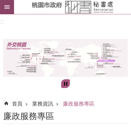
進
:::
階
搜
尋
訊
息
公
告
:::
首頁
業務資訊
廉政服務專區
認
廉政服務專區
識
我
們