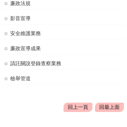
廉政法規
機
影音宣導
關
通
安全維護業務
訊
錄
廉政宣導成果
業
務
請託關說登錄查察業務
資
訊
檢舉管道
便
民
服
回上一頁
回最上面
務
政