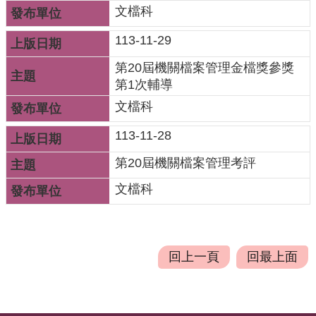
專
文檔科
區
113-11-29
姊
第20屆機關檔案管理金檔獎參獎
妹
第1次輔導
市
文檔科
回
113-11-28
首
第20屆機關檔案管理考評
頁
文檔科
網
站
導
覽
回上一頁
回最上面
意
見