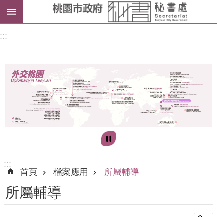
進
:::
階
搜
尋
訊
息
公
告
:::
首頁
檔案應用
所屬輔導
認
所屬輔導
識
我
們