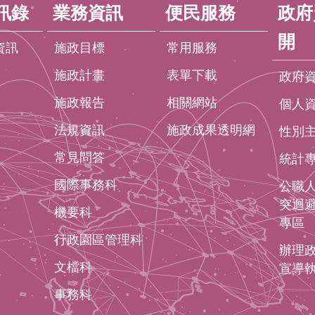
訊錄
業務資訊
便民服務
政府
開
資訊
施政目標
常用服務
施政計畫
表單下載
政府
施政報告
相關網站
個人
法規資訊
施政成果透明網
性別
常見問答
統計
國際事務科
公職
突迴
機要科
專區
行政園區管理科
辦理
文檔科
宣導
事務科