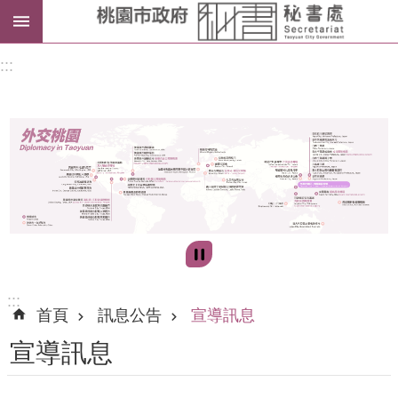
進
:::
階
搜
尋
訊
息
公
告
:::
首頁
訊息公告
宣導訊息
認
宣導訊息
識
我
們