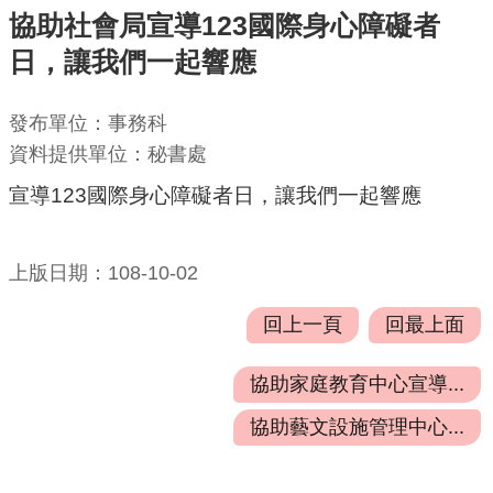
協助社會局宣導123國際身心障礙者
機
日，讓我們一起響應
關
通
發布單位：事務科
訊
資料提供單位：秘書處
錄
宣導123國際身心障礙者日，讓我們一起響應
業
務
資
上版日期：108-10-02
訊
回上一頁
回最上面
便
民
協助家庭教育中心宣導...
服
務
協助藝文設施管理中心...
政