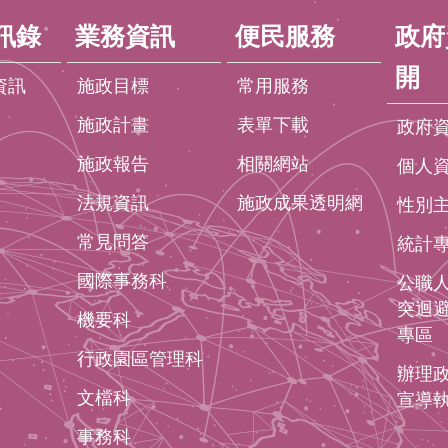
訊錄
業務資訊
便民服務
政府
開
資訊
施政目標
常用服務
施政計畫
表單下載
政府
施政報告
相關網站
個人
法規資訊
施政成果透明網
性別
常見問答
統計
國際事務科
公職
突迴
機要科
專區
行政園區管理科
辦理
文檔科
宣導
事務科