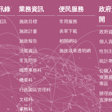
訊錄
業務資訊
便民服務
政府
開
資訊
施政目標
常用服務
施政計畫
表單下載
政府
施政報告
相關網站
個人
法規資訊
施政成果透明網
性別
常見問答
統計
國際事務科
公職
突迴
機要科
專區
行政園區管理科
辦理
文檔科
宣導
事務科