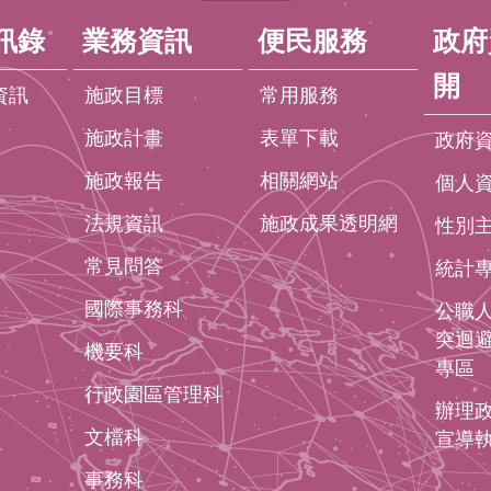
訊錄
業務資訊
便民服務
政府
開
資訊
施政目標
常用服務
施政計畫
表單下載
政府
施政報告
相關網站
個人
法規資訊
施政成果透明網
性別
常見問答
統計
國際事務科
公職
突迴
機要科
專區
行政園區管理科
辦理
文檔科
宣導
事務科