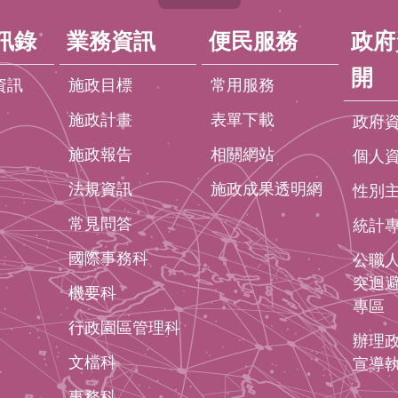
訊錄
業務資訊
便民服務
政府
開
資訊
施政目標
常用服務
施政計畫
表單下載
政府
施政報告
相關網站
個人
法規資訊
施政成果透明網
性別
常見問答
統計
國際事務科
公職
突迴
機要科
專區
行政園區管理科
辦理
文檔科
宣導
事務科