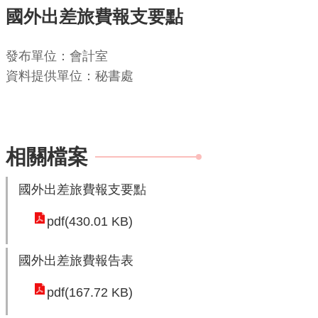
國外出差旅費報支要點
機
關
發布單位：會計室
通
資料提供單位：秘書處
訊
錄
業
務
相關檔案
資
訊
國外出差旅費報支要點
便
pdf(430.01 KB)
民
服
國外出差旅費報告表
務
pdf(167.72 KB)
政