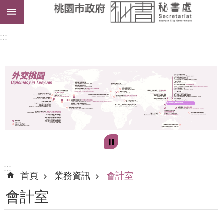
進
:::
階
搜
尋
訊
息
公
告
:::
首頁
業務資訊
會計室
認
會計室
識
我
們