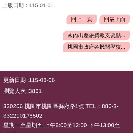
府
上版日期：115-01-01
資
訊
回上一頁
回最上面
公
開
國內出差旅費報支要點...
檔
桃園市政府各機關學校...
案
應
用
:::
更新日期
115-08-06
安
全
瀏覽人次
3861
及
衛
330206 桃園市桃園區縣府路1號 TEL：886-3-
生
3322101#6502
防
星期一至星期五 上午8:00至12:00 下午13:00至
護