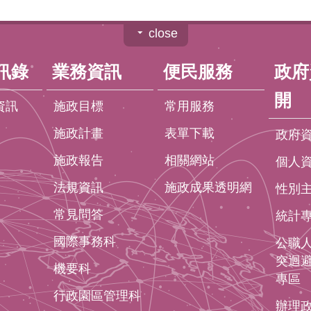
close
訊錄
業務資訊
便民服務
政府
開
資訊
施政目標
常用服務
施政計畫
表單下載
政府
施政報告
相關網站
個人
法規資訊
施政成果透明網
性別
常見問答
統計
國際事務科
公職
突迴
機要科
專區
行政園區管理科
辦理