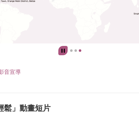
影音宣導
輕鬆」動畫短片