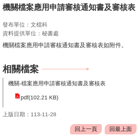
機關檔案應用申請審核通知書及審核表
機
關
發布單位：文檔科
通
資料提供單位：秘書處
訊
機關檔案應用申請審核通知書及審核表如附件。
錄
業
務
相關檔案
資
訊
機關-檔案應用申請審核通知書及審核表
便
pdf(102.21 KB)
民
服
上版日期：113-11-28
務
回上一頁
回最上面
政