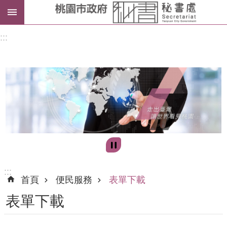
進
:::
階
搜
尋
訊
息
公
告
:::
首頁
便民服務
表單下載
認
表單下載
識
我
們