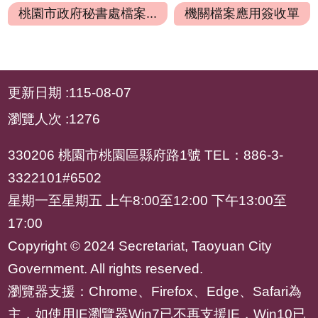
府
桃園市政府秘書處檔案...
機關檔案應用簽收單
資
訊
公
:::
開
更新日期
115-08-07
檔
瀏覽人次
1276
案
應
330206 桃園市桃園區縣府路1號 TEL：886-3-
用
3322101#6502
安
星期一至星期五 上午8:00至12:00 下午13:00至
全
17:00
及
Copyright © 2024 Secretariat, Taoyuan City
衛
Government. All rights reserved.
生
防
瀏覽器支援：Chrome、Firefox、Edge、Safari為
護
主，如使用IE瀏覽器Win7已不再支援IE，Win10已