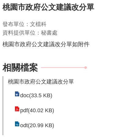
桃園市政府公文建議改分單
機
關
發布單位：文檔科
通
資料提供單位：秘書處
訊
桃園市政府公文建議改分單如附件
錄
業
務
相關檔案
資
訊
桃園市政府公文建議改分單
便
doc(33.5 KB)
民
服
pdf(40.02 KB)
務
odt(20.99 KB)
政