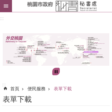
進
:::
階
搜
尋
訊
息
公
告
:::
首頁
便民服務
表單下載
認
表單下載
識
我
們