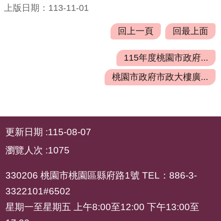
府
上版日期：113-11-01
資
訊
回上一頁
回最上面
公
開
115年度桃園市政府...
檔
桃園市政府市政大樓廣...
案
應
用
:::
更新日期
115-08-07
安
全
瀏覽人次
1075
及
衛
330206 桃園市桃園區縣府路1號 TEL：886-3-
生
3322101#6502
防
星期一至星期五 上午8:00至12:00 下午13:00至
護