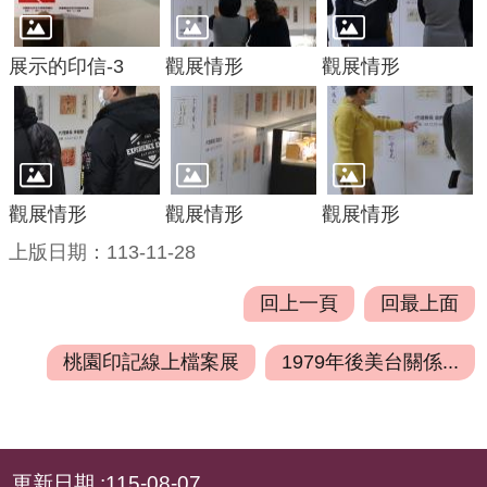
府
資
訊
展示的印信-3
觀展情形
觀展情形
公
開
檔
案
觀展情形
觀展情形
觀展情形
應
用
上版日期：113-11-28
安
回上一頁
回最上面
全
及
桃園印記線上檔案展
1979年後美台關係...
衛
生
防
:::
護
更新日期
115-08-07