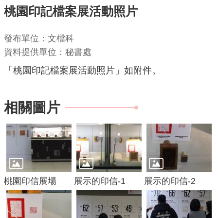
桃園印記檔案展活動照片
機
關
發布單位：文檔科
通
資料提供單位：秘書處
訊
「桃園印記檔案展活動照片」如附件。
錄
業
務
相關圖片
資
訊
便
民
服
桃園印信展場
展示的印信-1
展示的印信-2
務
政