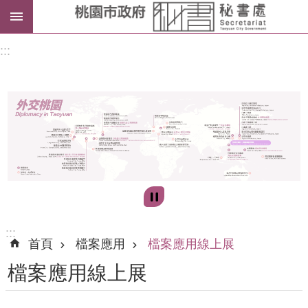
進
:::
階
搜
尋
訊
息
公
告
:::
首頁
檔案應用
檔案應用線上展
認
檔案應用線上展
識
我
們