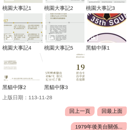
府
桃園大事記1
桃園大事記2
桃園大事記3
資
訊
公
開
檔
桃園大事記4
桃園大事記5
黑貓中隊1
案
應
用
安
全
黑貓中隊2
黑貓中隊3
及
上版日期：113-11-28
衛
生
回上一頁
回最上面
防
護
1979年後美台關係...