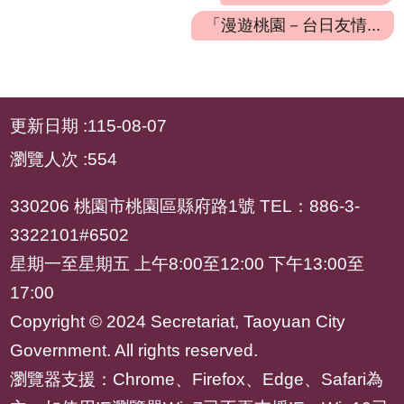
專
「漫遊桃園－台日友情...
區
姊
妹
:::
市
更新日期
115-08-07
瀏覽人次
554
回
首
330206 桃園市桃園區縣府路1號 TEL：886-3-
頁
3322101#6502
網
星期一至星期五 上午8:00至12:00 下午13:00至
站
17:00
導
Copyright © 2024 Secretariat, Taoyuan City
覽
Government. All rights reserved.
意
瀏覽器支援：Chrome、Firefox、Edge、Safari為
見