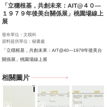
「立穩根基，共創未來：AIT@４０—
機
１９７９年後美台關係展」桃園場線上
關
展
通
訊
錄
發布單位：文檔科
資料提供單位：秘書處
業
「立穩根基，共創未來：AIT@40—1979年後美台
務
資
關係展」桃園場線上展
訊
便
相關圖片
民
服
務
政