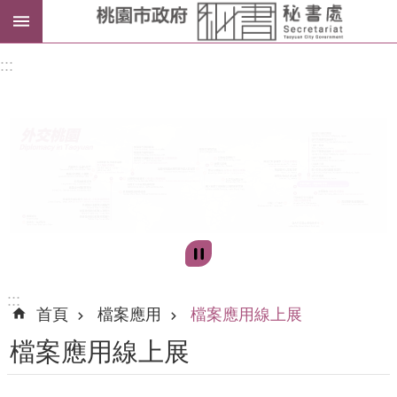
進
:::
階
搜
尋
訊
息
公
告
:::
首頁
檔案應用
檔案應用線上展
認
檔案應用線上展
識
我
們