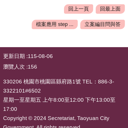
專
回上一頁
回最上面
區
檔案應用 step ...
立案編目問與答
姊
妹
市
:::
回
更新日期
115-08-06
首
瀏覽人次
156
頁
網
330206 桃園市桃園區縣府路1號 TEL：886-3-
站
3322101#6502
導
星期一至星期五 上午8:00至12:00 下午13:00至
覽
17:00
意
Copyright © 2024 Secretariat, Taoyuan City
見
Government. All rights reserved.