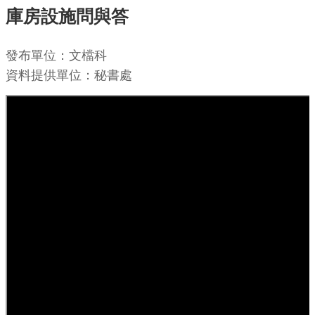
庫房設施問與答
機
關
發布單位：文檔科
通
資料提供單位：秘書處
訊
錄
業
務
資
訊
便
民
服
務
政