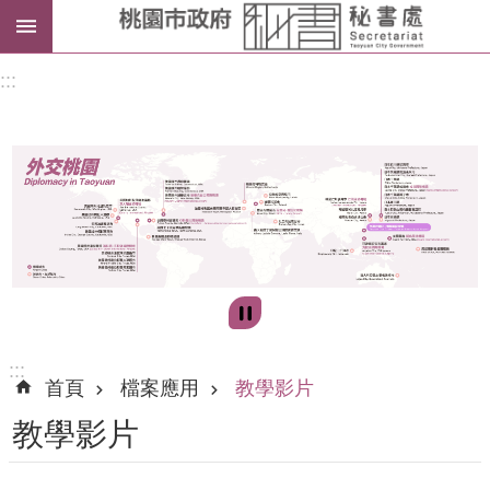
進
:::
階
搜
尋
訊
息
公
告
:::
首頁
檔案應用
教學影片
認
教學影片
識
我
們