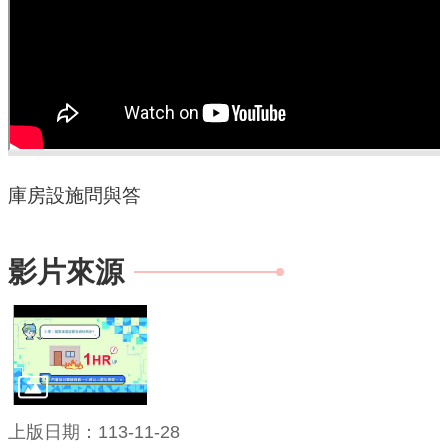
府
資
訊
公
開
檔
案
庫房設施問與答
應
用
影片來源
安
全
及
衛
生
防
護
上版日期：113-11-28