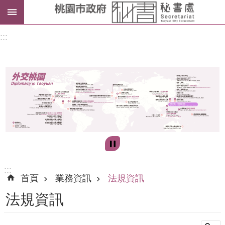
進
:::
階
搜
尋
訊
息
公
告
:::
首頁
業務資訊
法規資訊
認
法規資訊
識
我
們