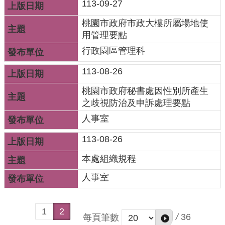
113-09-27
全
政
桃園市政府市政大樓所屬場地使
策
用管理要點
行政園區管理科
政
府
113-08-26
網
桃園市政府秘書處因性別所產生
站
之歧視防治及申訴處理要點
資
料
人事室
開
113-08-26
放
宣
本處組織規程
告
人事室
1
2
/
36
每頁筆數